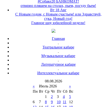
#Собаке20 БАНКОМАТ!
отвязно пляшем на столах, пьем, посуду бьем!
Вт 18 Авг
С Новым годом, с Новым счастьем! или Здравствуй,
сука, Новый год!
Главное шоу юбилейной недели!
Главная
.
Театральное кабаре
.
Музыкальное кабаре
.
Литературное кабаре
.
Интеллектуальное кабаре
08
.
08
.
2026
«
Июль 2026
»
Пн
Вт
Ср
Чт
Пт
Сб
Вс
1
2
3
4
5
6
7
8
9
10
11
12