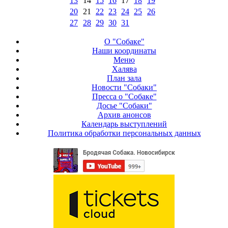
13
14
15
16
17
18
19
20
21
22
23
24
25
26
27
28
29
30
31
О "Собаке"
Наши координаты
Меню
Халява
План зала
Новости "Собаки"
Пресса о "Собаке"
Досье "Собаки"
Архив анонсов
Календарь выступлений
Политика обработки персональных данных