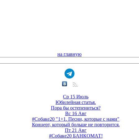
на главную
Ср 15 Июль
Юбилейная статья.
Пора бы остепениться?
Вс 16 Авг
#Собаке20 "1+1. Песни, которые с нами"
Концерт, который больше не повторится.
Пт 21 Авг
#Собаке20 БАНКОМАТ!