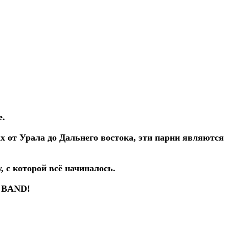
е.
х от Урала до Дальнего востока, эти парни являются
, с которой всё начиналось.
H BAND!