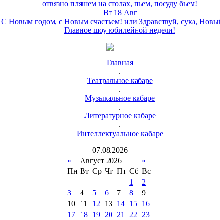
отвязно пляшем на столах, пьем, посуду бьем!
Вт 18 Авг
С Новым годом, с Новым счастьем! или Здравствуй, сука, Новы
Главное шоу юбилейной недели!
Главная
.
Театральное кабаре
.
Музыкальное кабаре
.
Литературное кабаре
.
Интеллектуальное кабаре
07
.
08
.
2026
«
Август 2026
»
Пн
Вт
Ср
Чт
Пт
Сб
Вс
1
2
3
4
5
6
7
8
9
10
11
12
13
14
15
16
17
18
19
20
21
22
23