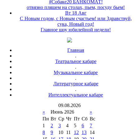
#Собаке20 БАНКОМАТ!
отвязно пляшем на столах, пьем, посуду бьем!
Вт 18 Авг
С Новым годом, с Новым счастьем! или Здравствуй,
сука, Новый год!
Главное шоу юбилейной недели!
Главная
.
Театральное кабаре
.
Музыкальное кабаре
.
Литературное кабаре
.
Интеллектуальное кабаре
09
.
08
.
2026
«
Июнь 2026
»
Пн
Вт
Ср
Чт
Пт
Сб
Вс
1
2
3
4
5
6
7
8
9
10
11
12
13
14