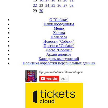
15
16
17
18
19
20
21
22
23
24
25
26
27
28
29
30
О "Собаке"
Наши координаты
Меню
Халява
План зала
Новости "Собаки"
Пресса о "Собаке"
Досье "Собаки"
Архив анонсов
Календарь выступлений
Политика обработки персональных данных