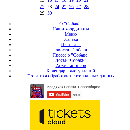
15
16
17
18
19
20
21
22
23
24
25
26
27
28
29
30
О "Собаке"
Наши координаты
Меню
Халява
План зала
Новости "Собаки"
Пресса о "Собаке"
Досье "Собаки"
Архив анонсов
Календарь выступлений
Политика обработки персональных данных