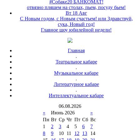
#Собаке20 БАНКОМАТ!
отвязно пляшем на столах, пьем, посуду бьем!
Вт 18 Авг
С Новым годом, с Новым счастьем! или Здравствуй,
сука, Новый год!
Главное шоу юбилейной недели!
Главная
.
Театральное кабаре
.
Музыкальное кабаре
.
Литературное кабаре
.
Интеллектуальное кабаре
06
.
08
.
2026
«
Июнь 2026
»
Пн
Вт
Ср
Чт
Пт
Сб
Вс
1
2
3
4
5
6
7
8
9
10
11
12
13
14