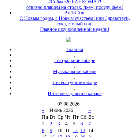
#Собаке20 БАНКОМАТ!
отвязно пляшем на столах, пьем, посуду бьем!
Вт 18 Авг
С Новым годом, с Новым счастьем! или Здравствуй,
сука, Новый год!
Главное шоу юбилейной недели!
Главная
.
Театральное кабаре
.
Музыкальное кабаре
.
Литературное кабаре
.
Интеллектуальное кабаре
07
.
08
.
2026
«
Июнь 2026
»
Пн
Вт
Ср
Чт
Пт
Сб
Вс
1
2
3
4
5
6
7
8
9
10
11
12
13
14