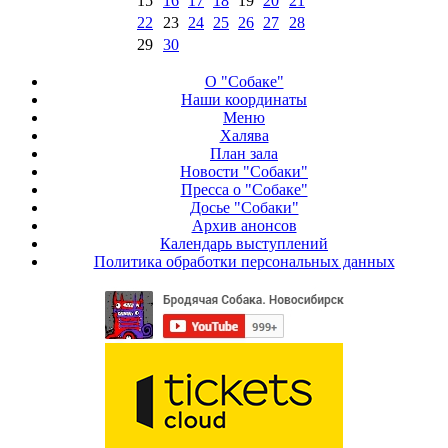
15
16
17
18
19
20
21
22
23
24
25
26
27
28
29
30
О "Собаке"
Наши координаты
Меню
Халява
План зала
Новости "Собаки"
Пресса о "Собаке"
Досье "Собаки"
Архив анонсов
Календарь выступлений
Политика обработки персональных данных