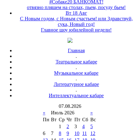
#Собаке20 БАНКОМАТ!
отвязно пляшем на столах, пьем, посуду бьем!
Вт 18 Авг
С Новым годом, с Новым счастьем! или Здравствуй,
сука, Новый год!
Главное шоу юбилейной недели!
Главная
.
Театральное кабаре
.
Музыкальное кабаре
.
Литературное кабаре
.
Интеллектуальное кабаре
07
.
08
.
2026
«
Июль 2026
»
Пн
Вт
Ср
Чт
Пт
Сб
Вс
1
2
3
4
5
6
7
8
9
10
11
12