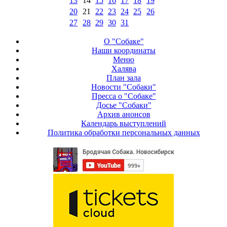
13
14
15
16
17
18
19
20
21
22
23
24
25
26
27
28
29
30
31
О "Собаке"
Наши координаты
Меню
Халява
План зала
Новости "Собаки"
Пресса о "Собаке"
Досье "Собаки"
Архив анонсов
Календарь выступлений
Политика обработки персональных данных