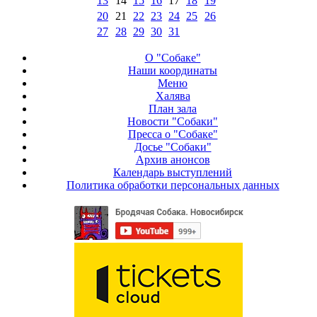
13
14
15
16
17
18
19
20
21
22
23
24
25
26
27
28
29
30
31
О "Собаке"
Наши координаты
Меню
Халява
План зала
Новости "Собаки"
Пресса о "Собаке"
Досье "Собаки"
Архив анонсов
Календарь выступлений
Политика обработки персональных данных