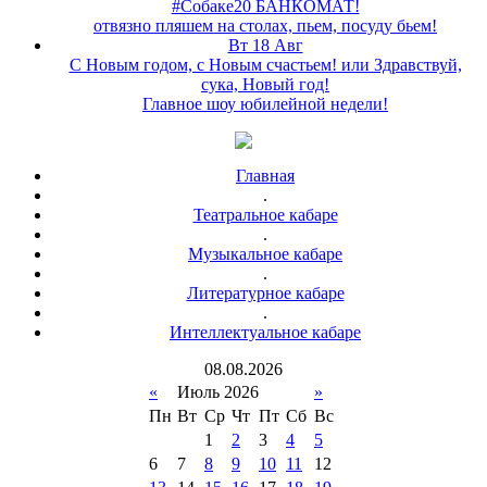
#Собаке20 БАНКОМАТ!
отвязно пляшем на столах, пьем, посуду бьем!
Вт 18 Авг
С Новым годом, с Новым счастьем! или Здравствуй,
сука, Новый год!
Главное шоу юбилейной недели!
Главная
.
Театральное кабаре
.
Музыкальное кабаре
.
Литературное кабаре
.
Интеллектуальное кабаре
08
.
08
.
2026
«
Июль 2026
»
Пн
Вт
Ср
Чт
Пт
Сб
Вс
1
2
3
4
5
6
7
8
9
10
11
12