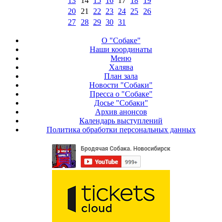
13
14
15
16
17
18
19
20
21
22
23
24
25
26
27
28
29
30
31
О "Собаке"
Наши координаты
Меню
Халява
План зала
Новости "Собаки"
Пресса о "Собаке"
Досье "Собаки"
Архив анонсов
Календарь выступлений
Политика обработки персональных данных