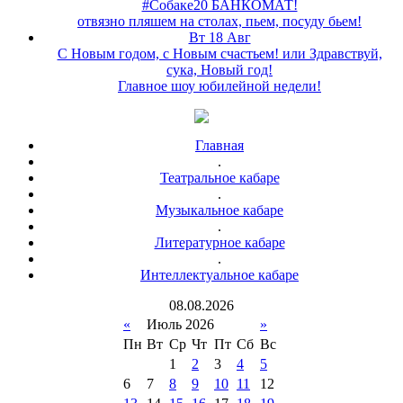
#Собаке20 БАНКОМАТ!
отвязно пляшем на столах, пьем, посуду бьем!
Вт 18 Авг
С Новым годом, с Новым счастьем! или Здравствуй,
сука, Новый год!
Главное шоу юбилейной недели!
Главная
.
Театральное кабаре
.
Музыкальное кабаре
.
Литературное кабаре
.
Интеллектуальное кабаре
08
.
08
.
2026
«
Июль 2026
»
Пн
Вт
Ср
Чт
Пт
Сб
Вс
1
2
3
4
5
6
7
8
9
10
11
12