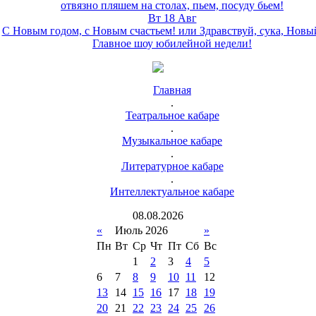
отвязно пляшем на столах, пьем, посуду бьем!
Вт 18 Авг
С Новым годом, с Новым счастьем! или Здравствуй, сука, Новы
Главное шоу юбилейной недели!
Главная
.
Театральное кабаре
.
Музыкальное кабаре
.
Литературное кабаре
.
Интеллектуальное кабаре
08
.
08
.
2026
«
Июль 2026
»
Пн
Вт
Ср
Чт
Пт
Сб
Вс
1
2
3
4
5
6
7
8
9
10
11
12
13
14
15
16
17
18
19
20
21
22
23
24
25
26