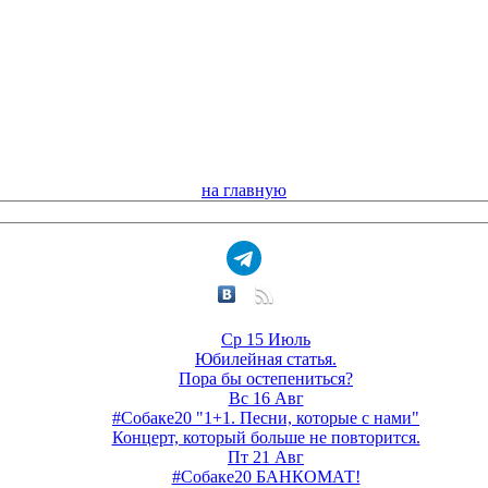
на главную
Ср 15 Июль
Юбилейная статья.
Пора бы остепениться?
Вс 16 Авг
#Собаке20 "1+1. Песни, которые с нами"
Концерт, который больше не повторится.
Пт 21 Авг
#Собаке20 БАНКОМАТ!