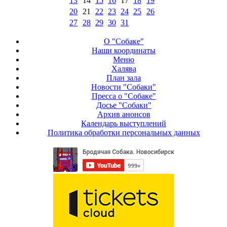
13
14
15
16
17
18
19
20
21
22
23
24
25
26
27
28
29
30
31
О "Собаке"
Наши координаты
Меню
Халява
План зала
Новости "Собаки"
Пресса о "Собаке"
Досье "Собаки"
Архив анонсов
Календарь выступлений
Политика обработки персональных данных