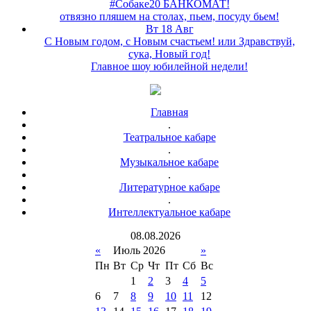
#Собаке20 БАНКОМАТ!
отвязно пляшем на столах, пьем, посуду бьем!
Вт 18 Авг
С Новым годом, с Новым счастьем! или Здравствуй,
сука, Новый год!
Главное шоу юбилейной недели!
Главная
.
Театральное кабаре
.
Музыкальное кабаре
.
Литературное кабаре
.
Интеллектуальное кабаре
08
.
08
.
2026
«
Июль 2026
»
Пн
Вт
Ср
Чт
Пт
Сб
Вс
1
2
3
4
5
6
7
8
9
10
11
12