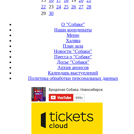
15
16
17
18
19
20
21
22
23
24
25
26
27
28
29
30
О "Собаке"
Наши координаты
Меню
Халява
План зала
Новости "Собаки"
Пресса о "Собаке"
Досье "Собаки"
Архив анонсов
Календарь выступлений
Политика обработки персональных данных