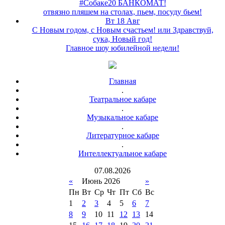
#Собаке20 БАНКОМАТ!
отвязно пляшем на столах, пьем, посуду бьем!
Вт 18 Авг
С Новым годом, с Новым счастьем! или Здравствуй,
сука, Новый год!
Главное шоу юбилейной недели!
Главная
.
Театральное кабаре
.
Музыкальное кабаре
.
Литературное кабаре
.
Интеллектуальное кабаре
07
.
08
.
2026
«
Июнь 2026
»
Пн
Вт
Ср
Чт
Пт
Сб
Вс
1
2
3
4
5
6
7
8
9
10
11
12
13
14