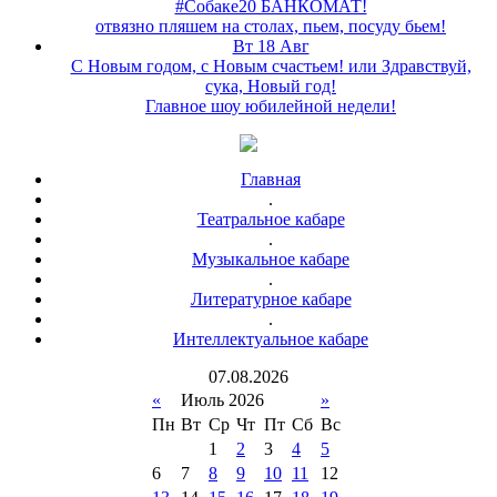
#Собаке20 БАНКОМАТ!
отвязно пляшем на столах, пьем, посуду бьем!
Вт 18 Авг
С Новым годом, с Новым счастьем! или Здравствуй,
сука, Новый год!
Главное шоу юбилейной недели!
Главная
.
Театральное кабаре
.
Музыкальное кабаре
.
Литературное кабаре
.
Интеллектуальное кабаре
07
.
08
.
2026
«
Июль 2026
»
Пн
Вт
Ср
Чт
Пт
Сб
Вс
1
2
3
4
5
6
7
8
9
10
11
12