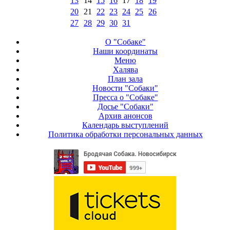
13
14
15
16
17
18
19
20
21
22
23
24
25
26
27
28
29
30
31
О "Собаке"
Наши координаты
Меню
Халява
План зала
Новости "Собаки"
Пресса о "Собаке"
Досье "Собаки"
Архив анонсов
Календарь выступлений
Политика обработки персональных данных