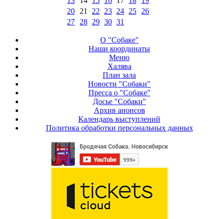
13
14
15
16
17
18
19
20
21
22
23
24
25
26
27
28
29
30
31
О "Собаке"
Наши координаты
Меню
Халява
План зала
Новости "Собаки"
Пресса о "Собаке"
Досье "Собаки"
Архив анонсов
Календарь выступлений
Политика обработки персональных данных