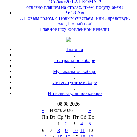
#Собаке20 БАНКОМАТ!
отвязно пляшем на столах, пьем, посуду бьем!
Вт 18 Авг
С Новым годом, с Новым счастьем! или Здравствуй,
сука, Новый год!
Главное шоу юбилейной недели!
Главная
.
Театральное кабаре
.
Музыкальное кабаре
.
Литературное кабаре
.
Интеллектуальное кабаре
08
.
08
.
2026
«
Июль 2026
»
Пн
Вт
Ср
Чт
Пт
Сб
Вс
1
2
3
4
5
6
7
8
9
10
11
12