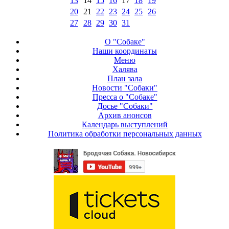
13
14
15
16
17
18
19
20
21
22
23
24
25
26
27
28
29
30
31
О "Собаке"
Наши координаты
Меню
Халява
План зала
Новости "Собаки"
Пресса о "Собаке"
Досье "Собаки"
Архив анонсов
Календарь выступлений
Политика обработки персональных данных