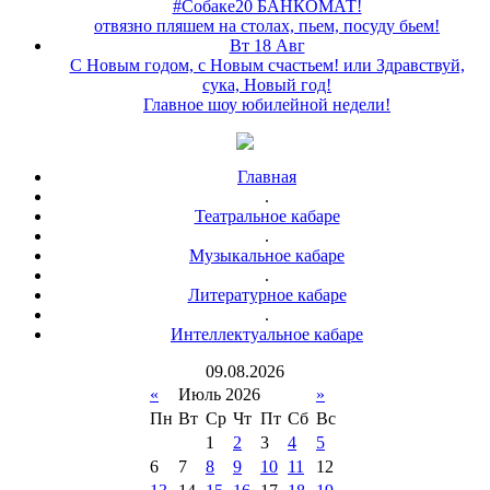
#Собаке20 БАНКОМАТ!
отвязно пляшем на столах, пьем, посуду бьем!
Вт 18 Авг
С Новым годом, с Новым счастьем! или Здравствуй,
сука, Новый год!
Главное шоу юбилейной недели!
Главная
.
Театральное кабаре
.
Музыкальное кабаре
.
Литературное кабаре
.
Интеллектуальное кабаре
09
.
08
.
2026
«
Июль 2026
»
Пн
Вт
Ср
Чт
Пт
Сб
Вс
1
2
3
4
5
6
7
8
9
10
11
12