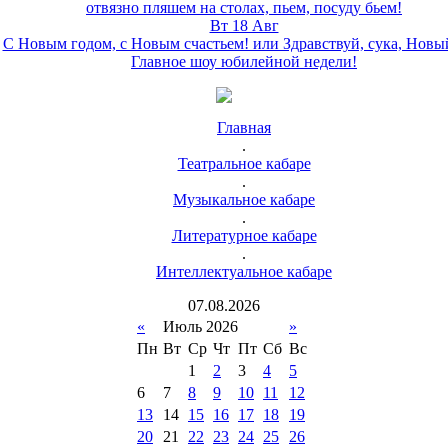
отвязно пляшем на столах, пьем, посуду бьем!
Вт 18 Авг
С Новым годом, с Новым счастьем! или Здравствуй, сука, Новы
Главное шоу юбилейной недели!
Главная
.
Театральное кабаре
.
Музыкальное кабаре
.
Литературное кабаре
.
Интеллектуальное кабаре
07
.
08
.
2026
«
Июль 2026
»
Пн
Вт
Ср
Чт
Пт
Сб
Вс
1
2
3
4
5
6
7
8
9
10
11
12
13
14
15
16
17
18
19
20
21
22
23
24
25
26