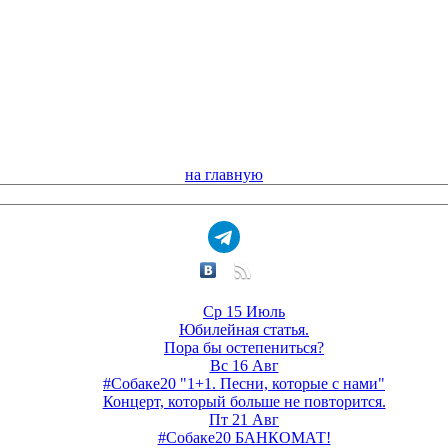
на главную
Ср 15 Июль
Юбилейная статья.
Пора бы остепениться?
Вс 16 Авг
#Собаке20 "1+1. Песни, которые с нами"
Концерт, который больше не повторится.
Пт 21 Авг
#Собаке20 БАНКОМАТ!