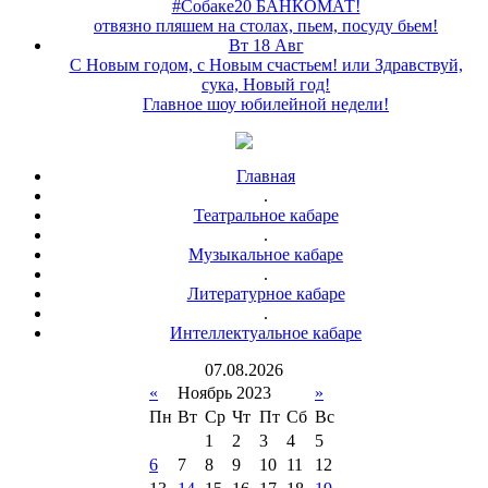
#Собаке20 БАНКОМАТ!
отвязно пляшем на столах, пьем, посуду бьем!
Вт 18 Авг
С Новым годом, с Новым счастьем! или Здравствуй,
сука, Новый год!
Главное шоу юбилейной недели!
Главная
.
Театральное кабаре
.
Музыкальное кабаре
.
Литературное кабаре
.
Интеллектуальное кабаре
07
.
08
.
2026
«
Ноябрь 2023
»
Пн
Вт
Ср
Чт
Пт
Сб
Вс
1
2
3
4
5
6
7
8
9
10
11
12