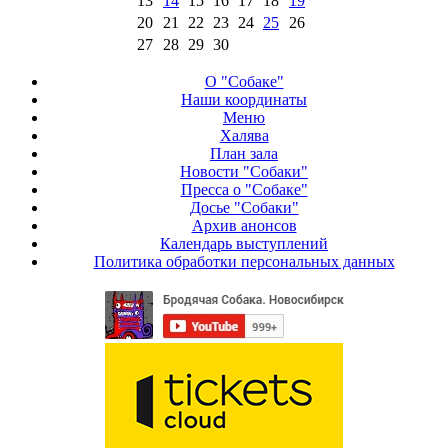
13
14
15
16
17
18
19
20
21
22
23
24
25
26
27
28
29
30
О "Собаке"
Наши координаты
Меню
Халява
План зала
Новости "Собаки"
Пресса о "Собаке"
Досье "Собаки"
Архив анонсов
Календарь выступлений
Политика обработки персональных данных