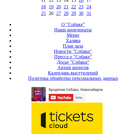
11
12
13
14
15
16
17
18
19
20
21
22
23
24
25
26
27
28
29
30
31
О "Собаке"
Наши координаты
Меню
Халява
План зала
Новости "Собаки"
Пресса о "Собаке"
Досье "Собаки"
Архив анонсов
Календарь выступлений
Политика обработки персональных данных