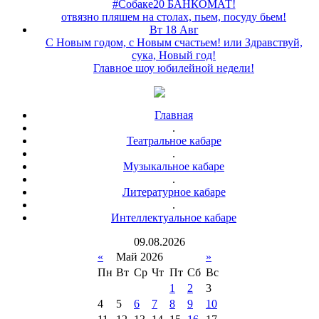
#Собаке20 БАНКОМАТ!
отвязно пляшем на столах, пьем, посуду бьем!
Вт 18 Авг
С Новым годом, с Новым счастьем! или Здравствуй,
сука, Новый год!
Главное шоу юбилейной недели!
Главная
.
Театральное кабаре
.
Музыкальное кабаре
.
Литературное кабаре
.
Интеллектуальное кабаре
09
.
08
.
2026
«
Май 2026
»
Пн
Вт
Ср
Чт
Пт
Сб
Вс
1
2
3
4
5
6
7
8
9
10