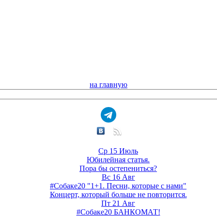
на главную
Ср 15 Июль
Юбилейная статья.
Пора бы остепениться?
Вс 16 Авг
#Собаке20 "1+1. Песни, которые с нами"
Концерт, который больше не повторится.
Пт 21 Авг
#Собаке20 БАНКОМАТ!