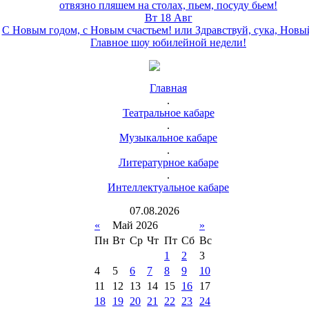
отвязно пляшем на столах, пьем, посуду бьем!
Вт 18 Авг
С Новым годом, с Новым счастьем! или Здравствуй, сука, Новы
Главное шоу юбилейной недели!
Главная
.
Театральное кабаре
.
Музыкальное кабаре
.
Литературное кабаре
.
Интеллектуальное кабаре
07
.
08
.
2026
«
Май 2026
»
Пн
Вт
Ср
Чт
Пт
Сб
Вс
1
2
3
4
5
6
7
8
9
10
11
12
13
14
15
16
17
18
19
20
21
22
23
24