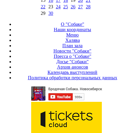
15
16
17
18
19
20
21
22
23
24
25
26
27
28
29
30
О "Собаке"
Наши координаты
Меню
Халява
План зала
Новости "Собаки"
Пресса о "Собаке"
Досье "Собаки"
Архив анонсов
Календарь выступлений
Политика обработки персональных данных