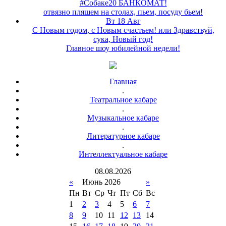
#Собаке20 БАНКОМАТ!
отвязно пляшем на столах, пьем, посуду бьем!
Вт 18 Авг
С Новым годом, с Новым счастьем! или Здравствуй,
сука, Новый год!
Главное шоу юбилейной недели!
Главная
.
Театральное кабаре
.
Музыкальное кабаре
.
Литературное кабаре
.
Интеллектуальное кабаре
08
.
08
.
2026
«
Июнь 2026
»
Пн
Вт
Ср
Чт
Пт
Сб
Вс
1
2
3
4
5
6
7
8
9
10
11
12
13
14