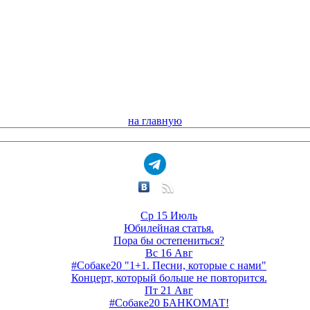
на главную
Ср 15 Июль
Юбилейная статья.
Пора бы остепениться?
Вс 16 Авг
#Собаке20 "1+1. Песни, которые с нами"
Концерт, который больше не повторится.
Пт 21 Авг
#Собаке20 БАНКОМАТ!