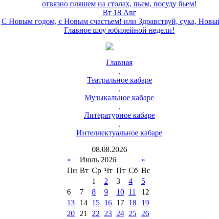
отвязно пляшем на столах, пьем, посуду бьем!
Вт 18 Авг
С Новым годом, с Новым счастьем! или Здравствуй, сука, Новы
Главное шоу юбилейной недели!
Главная
.
Театральное кабаре
.
Музыкальное кабаре
.
Литературное кабаре
.
Интеллектуальное кабаре
08
.
08
.
2026
«
Июль 2026
»
Пн
Вт
Ср
Чт
Пт
Сб
Вс
1
2
3
4
5
6
7
8
9
10
11
12
13
14
15
16
17
18
19
20
21
22
23
24
25
26