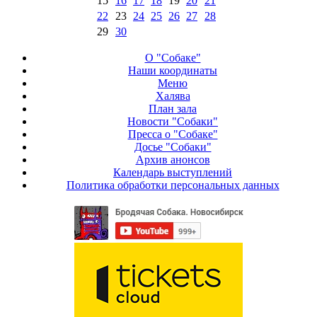
15
16
17
18
19
20
21
22
23
24
25
26
27
28
29
30
О "Собаке"
Наши координаты
Меню
Халява
План зала
Новости "Собаки"
Пресса о "Собаке"
Досье "Собаки"
Архив анонсов
Календарь выступлений
Политика обработки персональных данных