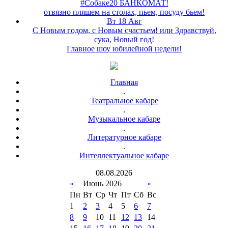
#Собаке20 БАНКОМАТ!
отвязно пляшем на столах, пьем, посуду бьем!
Вт 18 Авг
С Новым годом, с Новым счастьем! или Здравствуй,
сука, Новый год!
Главное шоу юбилейной недели!
Главная
.
Театральное кабаре
.
Музыкальное кабаре
.
Литературное кабаре
.
Интеллектуальное кабаре
08
.
08
.
2026
«
Июнь 2026
»
Пн
Вт
Ср
Чт
Пт
Сб
Вс
1
2
3
4
5
6
7
8
9
10
11
12
13
14