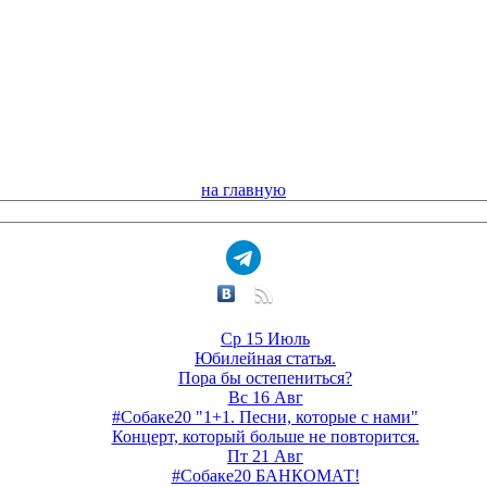
на главную
Ср 15 Июль
Юбилейная статья.
Пора бы остепениться?
Вс 16 Авг
#Собаке20 "1+1. Песни, которые с нами"
Концерт, который больше не повторится.
Пт 21 Авг
#Собаке20 БАНКОМАТ!