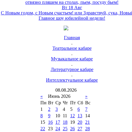
отвязно пляшем на столах, пьем, посуду бьем!
Вт 18 Авг
С Новым годом, с Новым счастьем! или Здравствуй, сука, Новы
Главное шоу юбилейной недели!
Главная
.
Театральное кабаре
.
Музыкальное кабаре
.
Литературное кабаре
.
Интеллектуальное кабаре
08
.
08
.
2026
«
Июнь 2026
»
Пн
Вт
Ср
Чт
Пт
Сб
Вс
1
2
3
4
5
6
7
8
9
10
11
12
13
14
15
16
17
18
19
20
21
22
23
24
25
26
27
28