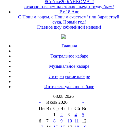
#Собаке20 БАНКОМАТ!
отвязно пляшем на столах, пьем, посуду бьем!
Вт 18 Авг
С Новым годом, с Новым счастьем! или Здравствуй,
сука, Новый год!
Главное шоу юбилейной недели!
Главная
.
Театральное кабаре
.
Музыкальное кабаре
.
Литературное кабаре
.
Интеллектуальное кабаре
08
.
08
.
2026
«
Июль 2026
»
Пн
Вт
Ср
Чт
Пт
Сб
Вс
1
2
3
4
5
6
7
8
9
10
11
12