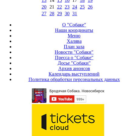
13
14
15
16
17
18
19
20
21
22
23
24
25
26
27
28
29
30
31
О "Собаке"
Наши координаты
Меню
Халява
План зала
Новости "Собаки"
Пресса о "Собаке"
Досье "Собаки"
Архив анонсов
Календарь выступлений
Политика обработки персональных данных