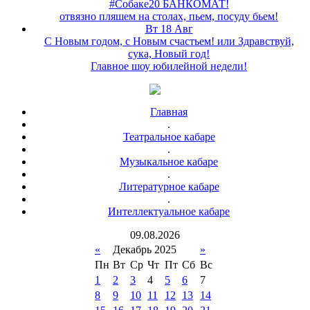
#Собаке20 БАНКОМАТ!
отвязно пляшем на столах, пьем, посуду бьем!
Вт 18 Авг
С Новым годом, с Новым счастьем! или Здравствуй,
сука, Новый год!
Главное шоу юбилейной недели!
Главная
.
Театральное кабаре
.
Музыкальное кабаре
.
Литературное кабаре
.
Интеллектуальное кабаре
09
.
08
.
2026
«
Декабрь 2025
»
Пн
Вт
Ср
Чт
Пт
Сб
Вс
1
2
3
4
5
6
7
8
9
10
11
12
13
14