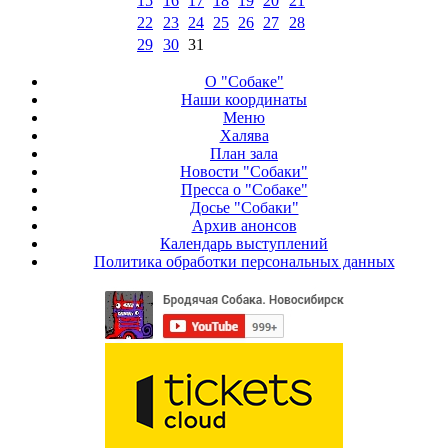
15
16
17
18
19
20
21
22
23
24
25
26
27
28
29
30
31
О "Собаке"
Наши координаты
Меню
Халява
План зала
Новости "Собаки"
Пресса о "Собаке"
Досье "Собаки"
Архив анонсов
Календарь выступлений
Политика обработки персональных данных