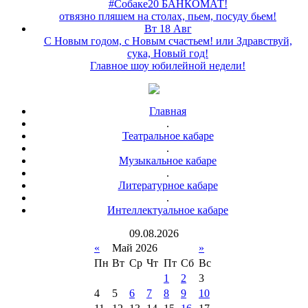
#Собаке20 БАНКОМАТ!
отвязно пляшем на столах, пьем, посуду бьем!
Вт 18 Авг
С Новым годом, с Новым счастьем! или Здравствуй,
сука, Новый год!
Главное шоу юбилейной недели!
Главная
.
Театральное кабаре
.
Музыкальное кабаре
.
Литературное кабаре
.
Интеллектуальное кабаре
09
.
08
.
2026
«
Май 2026
»
Пн
Вт
Ср
Чт
Пт
Сб
Вс
1
2
3
4
5
6
7
8
9
10