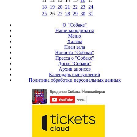
11
12
13
14
15
16
17
18
19
20
21
22
23
24
25
26
27
28
29
30
31
О "Собаке"
Наши координаты
Меню
Халява
План зала
Новости "Собаки"
Пресса о "Собаке"
Досье "Собаки"
Архив анонсов
Календарь выступлений
Политика обработки персональных данных