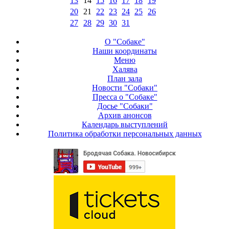
13
14
15
16
17
18
19
20
21
22
23
24
25
26
27
28
29
30
31
О "Собаке"
Наши координаты
Меню
Халява
План зала
Новости "Собаки"
Пресса о "Собаке"
Досье "Собаки"
Архив анонсов
Календарь выступлений
Политика обработки персональных данных