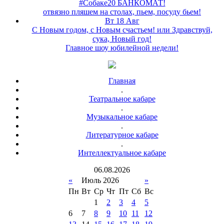
#Собаке20 БАНКОМАТ!
отвязно пляшем на столах, пьем, посуду бьем!
Вт 18 Авг
С Новым годом, с Новым счастьем! или Здравствуй,
сука, Новый год!
Главное шоу юбилейной недели!
Главная
.
Театральное кабаре
.
Музыкальное кабаре
.
Литературное кабаре
.
Интеллектуальное кабаре
06
.
08
.
2026
«
Июль 2026
»
Пн
Вт
Ср
Чт
Пт
Сб
Вс
1
2
3
4
5
6
7
8
9
10
11
12