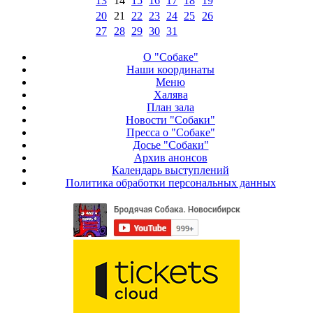
13
14
15
16
17
18
19
20
21
22
23
24
25
26
27
28
29
30
31
О "Собаке"
Наши координаты
Меню
Халява
План зала
Новости "Собаки"
Пресса о "Собаке"
Досье "Собаки"
Архив анонсов
Календарь выступлений
Политика обработки персональных данных