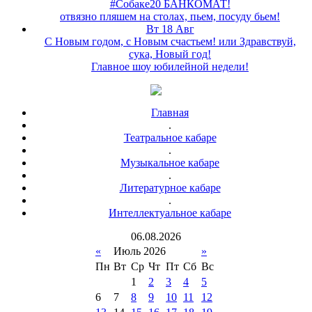
#Собаке20 БАНКОМАТ!
отвязно пляшем на столах, пьем, посуду бьем!
Вт 18 Авг
С Новым годом, с Новым счастьем! или Здравствуй,
сука, Новый год!
Главное шоу юбилейной недели!
Главная
.
Театральное кабаре
.
Музыкальное кабаре
.
Литературное кабаре
.
Интеллектуальное кабаре
06
.
08
.
2026
«
Июль 2026
»
Пн
Вт
Ср
Чт
Пт
Сб
Вс
1
2
3
4
5
6
7
8
9
10
11
12