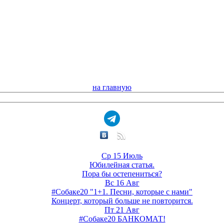
на главную
Ср 15 Июль
Юбилейная статья.
Пора бы остепениться?
Вс 16 Авг
#Собаке20 "1+1. Песни, которые с нами"
Концерт, который больше не повторится.
Пт 21 Авг
#Собаке20 БАНКОМАТ!