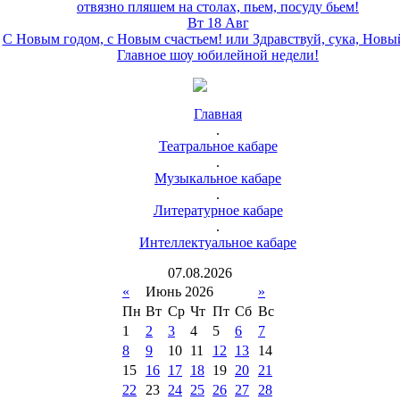
отвязно пляшем на столах, пьем, посуду бьем!
Вт 18 Авг
С Новым годом, с Новым счастьем! или Здравствуй, сука, Новы
Главное шоу юбилейной недели!
Главная
.
Театральное кабаре
.
Музыкальное кабаре
.
Литературное кабаре
.
Интеллектуальное кабаре
07
.
08
.
2026
«
Июнь 2026
»
Пн
Вт
Ср
Чт
Пт
Сб
Вс
1
2
3
4
5
6
7
8
9
10
11
12
13
14
15
16
17
18
19
20
21
22
23
24
25
26
27
28