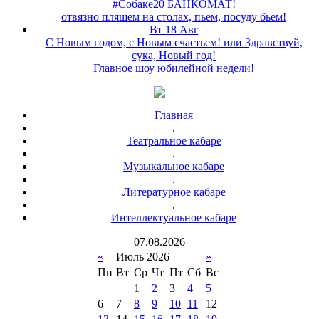
#Собаке20 БАНКОМАТ!
отвязно пляшем на столах, пьем, посуду бьем!
Вт 18 Авг
С Новым годом, с Новым счастьем! или Здравствуй,
сука, Новый год!
Главное шоу юбилейной недели!
Главная
.
Театральное кабаре
.
Музыкальное кабаре
.
Литературное кабаре
.
Интеллектуальное кабаре
07
.
08
.
2026
«
Июль 2026
»
Пн
Вт
Ср
Чт
Пт
Сб
Вс
1
2
3
4
5
6
7
8
9
10
11
12