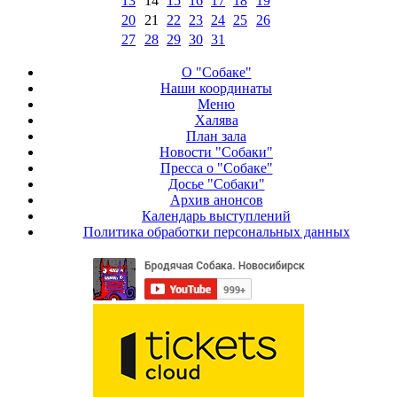
13
14
15
16
17
18
19
20
21
22
23
24
25
26
27
28
29
30
31
О "Собаке"
Наши координаты
Меню
Халява
План зала
Новости "Собаки"
Пресса о "Собаке"
Досье "Собаки"
Архив анонсов
Календарь выступлений
Политика обработки персональных данных