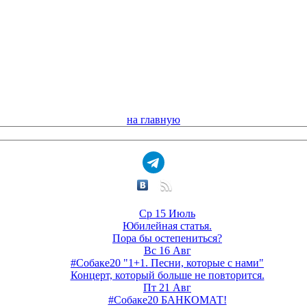
на главную
Ср 15 Июль
Юбилейная статья.
Пора бы остепениться?
Вс 16 Авг
#Собаке20 "1+1. Песни, которые с нами"
Концерт, который больше не повторится.
Пт 21 Авг
#Собаке20 БАНКОМАТ!