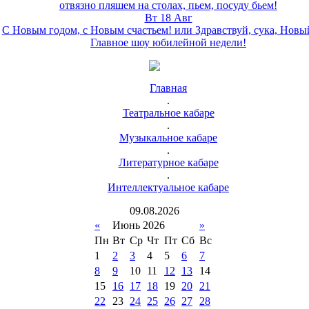
отвязно пляшем на столах, пьем, посуду бьем!
Вт 18 Авг
С Новым годом, с Новым счастьем! или Здравствуй, сука, Новы
Главное шоу юбилейной недели!
Главная
.
Театральное кабаре
.
Музыкальное кабаре
.
Литературное кабаре
.
Интеллектуальное кабаре
09
.
08
.
2026
«
Июнь 2026
»
Пн
Вт
Ср
Чт
Пт
Сб
Вс
1
2
3
4
5
6
7
8
9
10
11
12
13
14
15
16
17
18
19
20
21
22
23
24
25
26
27
28