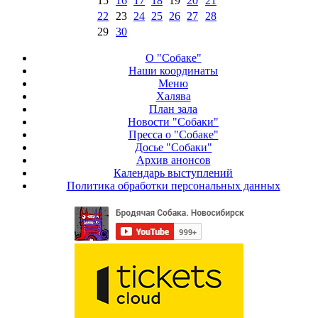
15
16
17
18
19
20
21
22
23
24
25
26
27
28
29
30
О "Собаке"
Наши координаты
Меню
Халява
План зала
Новости "Собаки"
Пресса о "Собаке"
Досье "Собаки"
Архив анонсов
Календарь выступлений
Политика обработки персональных данных