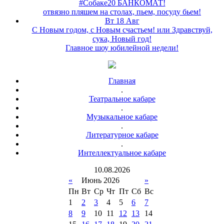
#Собаке20 БАНКОМАТ!
отвязно пляшем на столах, пьем, посуду бьем!
Вт 18 Авг
С Новым годом, с Новым счастьем! или Здравствуй,
сука, Новый год!
Главное шоу юбилейной недели!
Главная
.
Театральное кабаре
.
Музыкальное кабаре
.
Литературное кабаре
.
Интеллектуальное кабаре
10
.
08
.
2026
«
Июнь 2026
»
Пн
Вт
Ср
Чт
Пт
Сб
Вс
1
2
3
4
5
6
7
8
9
10
11
12
13
14