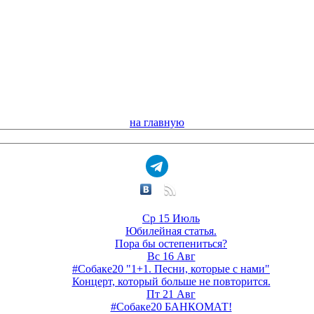
на главную
Ср 15 Июль
Юбилейная статья.
Пора бы остепениться?
Вс 16 Авг
#Собаке20 "1+1. Песни, которые с нами"
Концерт, который больше не повторится.
Пт 21 Авг
#Собаке20 БАНКОМАТ!