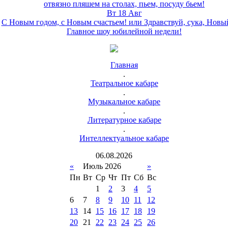
отвязно пляшем на столах, пьем, посуду бьем!
Вт 18 Авг
С Новым годом, с Новым счастьем! или Здравствуй, сука, Новы
Главное шоу юбилейной недели!
Главная
.
Театральное кабаре
.
Музыкальное кабаре
.
Литературное кабаре
.
Интеллектуальное кабаре
06
.
08
.
2026
«
Июль 2026
»
Пн
Вт
Ср
Чт
Пт
Сб
Вс
1
2
3
4
5
6
7
8
9
10
11
12
13
14
15
16
17
18
19
20
21
22
23
24
25
26