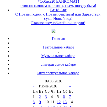
#Собаке20 БАНКОМАТ!
отвязно пляшем на столах, пьем, посуду бьем!
Вт 18 Авг
С Новым годом, с Новым счастьем! или Здравствуй,
сука, Новый год!
Главное шоу юбилейной недели!
Главная
.
Театральное кабаре
.
Музыкальное кабаре
.
Литературное кабаре
.
Интеллектуальное кабаре
09
.
08
.
2026
«
Июнь 2026
»
Пн
Вт
Ср
Чт
Пт
Сб
Вс
1
2
3
4
5
6
7
8
9
10
11
12
13
14