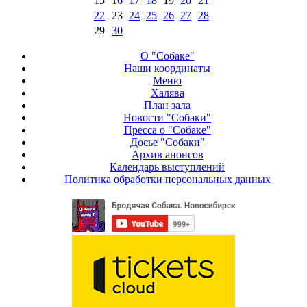
15
16
17
18
19
20
21
22
23
24
25
26
27
28
29
30
О "Собаке"
Наши координаты
Меню
Халява
План зала
Новости "Собаки"
Пресса о "Собаке"
Досье "Собаки"
Архив анонсов
Календарь выступлений
Политика обработки персональных данных