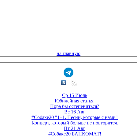
на главную
Ср 15 Июль
Юбилейная статья.
Пора бы остепениться?
Вс 16 Авг
#Собаке20 "1+1. Песни, которые с нами"
Концерт, который больше не повторится.
Пт 21 Авг
#Собаке20 БАНКОМАТ!