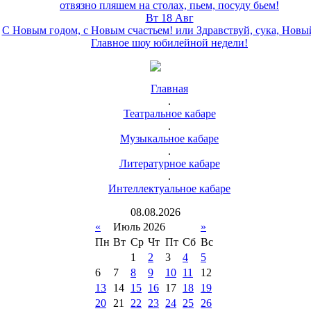
отвязно пляшем на столах, пьем, посуду бьем!
Вт 18 Авг
С Новым годом, с Новым счастьем! или Здравствуй, сука, Новы
Главное шоу юбилейной недели!
Главная
.
Театральное кабаре
.
Музыкальное кабаре
.
Литературное кабаре
.
Интеллектуальное кабаре
08
.
08
.
2026
«
Июль 2026
»
Пн
Вт
Ср
Чт
Пт
Сб
Вс
1
2
3
4
5
6
7
8
9
10
11
12
13
14
15
16
17
18
19
20
21
22
23
24
25
26