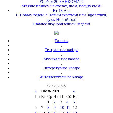
#Собаке20 БАНКОМАТ!
отвязно пляшем на столах, пьем, посуду бьем!
Вт 18 Авг
С Новым годом, с Новым счастьем! или Здравствуй,
сука, Новый год!
Главное шоу юбилейной недели!
Главная
.
Театральное кабаре
.
Музыкальное кабаре
.
Литературное кабаре
.
Интеллектуальное кабаре
08
.
08
.
2026
«
Июль 2026
»
Пн
Вт
Ср
Чт
Пт
Сб
Вс
1
2
3
4
5
6
7
8
9
10
11
12