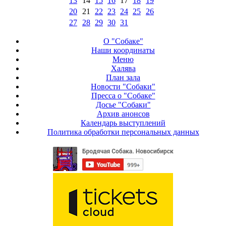
13
14
15
16
17
18
19
20
21
22
23
24
25
26
27
28
29
30
31
О "Собаке"
Наши координаты
Меню
Халява
План зала
Новости "Собаки"
Пресса о "Собаке"
Досье "Собаки"
Архив анонсов
Календарь выступлений
Политика обработки персональных данных