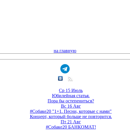
на главную
Ср 15 Июль
Юбилейная статья.
Пора бы остепениться?
Вс 16 Авг
#Собаке20 "1+1. Песни, которые с нами"
Концерт, который больше не повторится.
Пт 21 Авг
#Собаке20 БАНКОМАТ!