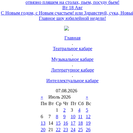
отвязно пляшем на столах, пьем, посуду бьем!
Вт 18 Авг
С Новым годом, с Новым счастьем! или Здравствуй, сука, Новы
Главное шоу юбилейной недели!
Главная
.
Театральное кабаре
.
Музыкальное кабаре
.
Литературное кабаре
.
Интеллектуальное кабаре
07
.
08
.
2026
«
Июль 2026
»
Пн
Вт
Ср
Чт
Пт
Сб
Вс
1
2
3
4
5
6
7
8
9
10
11
12
13
14
15
16
17
18
19
20
21
22
23
24
25
26