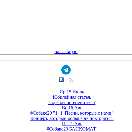
на главную
Ср 15 Июль
Юбилейная статья.
Пора бы остепениться?
Вс 16 Авг
#Собаке20 "1+1. Песни, которые с нами"
Концерт, который больше не повторится.
Пт 21 Авг
#Собаке20 БАНКОМАТ!