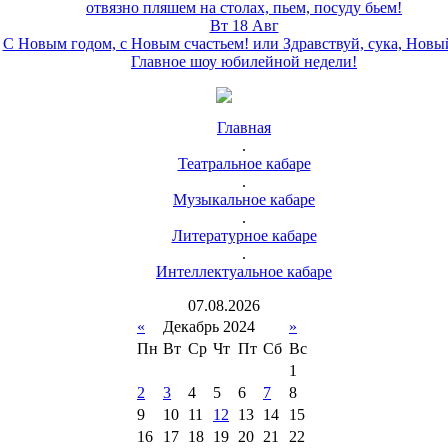
отвязно пляшем на столах, пьем, посуду бьем!
Вт 18 Авг
С Новым годом, с Новым счастьем! или Здравствуй, сука, Новы
Главное шоу юбилейной недели!
Главная
.
Театральное кабаре
.
Музыкальное кабаре
.
Литературное кабаре
.
Интеллектуальное кабаре
07
.
08
.
2026
«
Декабрь 2024
»
Пн
Вт
Ср
Чт
Пт
Сб
Вс
1
2
3
4
5
6
7
8
9
10
11
12
13
14
15
16
17
18
19
20
21
22