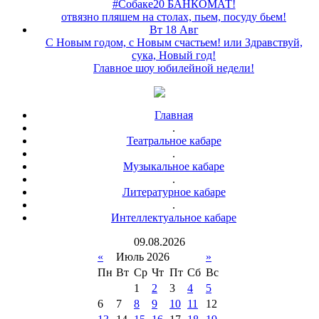
#Собаке20 БАНКОМАТ!
отвязно пляшем на столах, пьем, посуду бьем!
Вт 18 Авг
С Новым годом, с Новым счастьем! или Здравствуй,
сука, Новый год!
Главное шоу юбилейной недели!
Главная
.
Театральное кабаре
.
Музыкальное кабаре
.
Литературное кабаре
.
Интеллектуальное кабаре
09
.
08
.
2026
«
Июль 2026
»
Пн
Вт
Ср
Чт
Пт
Сб
Вс
1
2
3
4
5
6
7
8
9
10
11
12