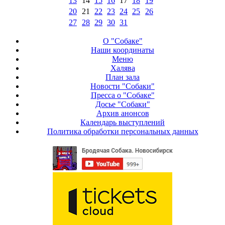
13
14
15
16
17
18
19
20
21
22
23
24
25
26
27
28
29
30
31
О "Собаке"
Наши координаты
Меню
Халява
План зала
Новости "Собаки"
Пресса о "Собаке"
Досье "Собаки"
Архив анонсов
Календарь выступлений
Политика обработки персональных данных