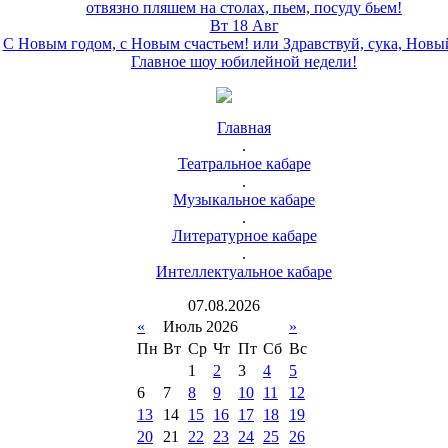
отвязно пляшем на столах, пьем, посуду бьем!
Вт 18 Авг
С Новым годом, с Новым счастьем! или Здравствуй, сука, Новы
Главное шоу юбилейной недели!
Главная
.
Театральное кабаре
.
Музыкальное кабаре
.
Литературное кабаре
.
Интеллектуальное кабаре
07
.
08
.
2026
«
Июль 2026
»
Пн
Вт
Ср
Чт
Пт
Сб
Вс
1
2
3
4
5
6
7
8
9
10
11
12
13
14
15
16
17
18
19
20
21
22
23
24
25
26