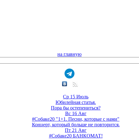
на главную
Ср 15 Июль
Юбилейная статья.
Пора бы остепениться?
Вс 16 Авг
#Собаке20 "1+1. Песни, которые с нами"
Концерт, который больше не повторится.
Пт 21 Авг
#Собаке20 БАНКОМАТ!