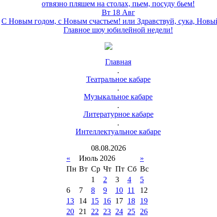
отвязно пляшем на столах, пьем, посуду бьем!
Вт 18 Авг
С Новым годом, с Новым счастьем! или Здравствуй, сука, Новы
Главное шоу юбилейной недели!
Главная
.
Театральное кабаре
.
Музыкальное кабаре
.
Литературное кабаре
.
Интеллектуальное кабаре
08
.
08
.
2026
«
Июль 2026
»
Пн
Вт
Ср
Чт
Пт
Сб
Вс
1
2
3
4
5
6
7
8
9
10
11
12
13
14
15
16
17
18
19
20
21
22
23
24
25
26