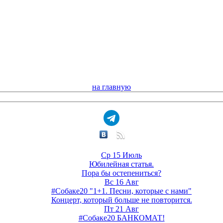
на главную
Ср 15 Июль
Юбилейная статья.
Пора бы остепениться?
Вс 16 Авг
#Собаке20 "1+1. Песни, которые с нами"
Концерт, который больше не повторится.
Пт 21 Авг
#Собаке20 БАНКОМАТ!