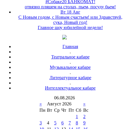
#Собаке20 БАНКОМАТ!
отвязно пляшем на столах, пьем, посуду бьем!
Вт 18 Авг
С Новым годом, с Новым счастьем! или Здравствуй,
сука, Новый год!
Главное шоу юбилейной недели!
Главная
.
Театральное кабаре
.
Музыкальное кабаре
.
Литературное кабаре
.
Интеллектуальное кабаре
06
.
08
.
2026
«
Август 2026
»
Пн
Вт
Ср
Чт
Пт
Сб
Вс
1
2
3
4
5
6
7
8
9