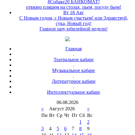
#Собаке20 БАНКОМАТ!
отвязно пляшем на столах, пьем, посуду бьем!
Вт 18 Авг
С Новым годом, с Новым счастьем! или Здравствуй,
сука, Новый год!
Главное шоу юбилейной недели!
Главная
.
Театральное кабаре
.
Музыкальное кабаре
.
Литературное кабаре
.
Интеллектуальное кабаре
06
.
08
.
2026
«
Август 2026
»
Пн
Вт
Ср
Чт
Пт
Сб
Вс
1
2
3
4
5
6
7
8
9