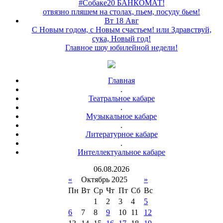
#Собаке20 БАНКОМАТ!
отвязно пляшем на столах, пьем, посуду бьем!
Вт 18 Авг
С Новым годом, с Новым счастьем! или Здравствуй,
сука, Новый год!
Главное шоу юбилейной недели!
Главная
.
Театральное кабаре
.
Музыкальное кабаре
.
Литературное кабаре
.
Интеллектуальное кабаре
06
.
08
.
2026
«
Октябрь 2025
»
Пн
Вт
Ср
Чт
Пт
Сб
Вс
1
2
3
4
5
6
7
8
9
10
11
12