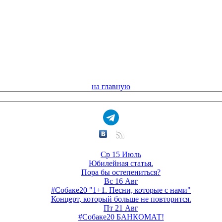
на главную
Ср 15 Июль
Юбилейная статья.
Пора бы остепениться?
Вс 16 Авг
#Собаке20 "1+1. Песни, которые с нами"
Концерт, который больше не повторится.
Пт 21 Авг
#Собаке20 БАНКОМАТ!