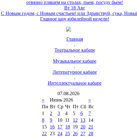
отвязно пляшем на столах, пьем, посуду бьем!
Вт 18 Авг
С Новым годом, с Новым счастьем! или Здравствуй, сука, Новы
Главное шоу юбилейной недели!
Главная
.
Театральное кабаре
.
Музыкальное кабаре
.
Литературное кабаре
.
Интеллектуальное кабаре
07
.
08
.
2026
«
Июнь 2026
»
Пн
Вт
Ср
Чт
Пт
Сб
Вс
1
2
3
4
5
6
7
8
9
10
11
12
13
14
15
16
17
18
19
20
21
22
23
24
25
26
27
28