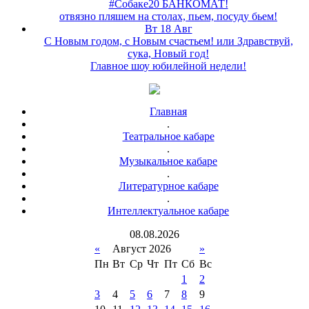
#Собаке20 БАНКОМАТ!
отвязно пляшем на столах, пьем, посуду бьем!
Вт 18 Авг
С Новым годом, с Новым счастьем! или Здравствуй,
сука, Новый год!
Главное шоу юбилейной недели!
Главная
.
Театральное кабаре
.
Музыкальное кабаре
.
Литературное кабаре
.
Интеллектуальное кабаре
08
.
08
.
2026
«
Август 2026
»
Пн
Вт
Ср
Чт
Пт
Сб
Вс
1
2
3
4
5
6
7
8
9