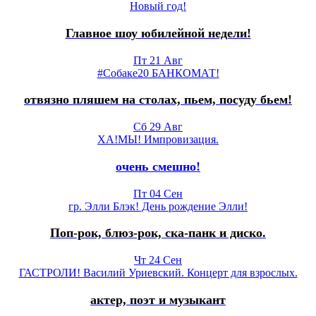
Новый год!
Главное шоу юбилейной недели!
Пт 21 Авг
#Собаке20 БАНКОМАТ!
отвязно пляшем на столах, пьем, посуду бьем!
Сб 29 Авг
ХА!МЫ! Импровизация.
очень смешно!
Пт 04 Сен
гр. Элли Блэк! День рождение Элли!
Поп-рок, блюз-рок, ска-панк и диско.
Чт 24 Сен
ГАСТРОЛИ! Василий Уриевский. Концерт для взрослых.
актер, поэт и музыкант