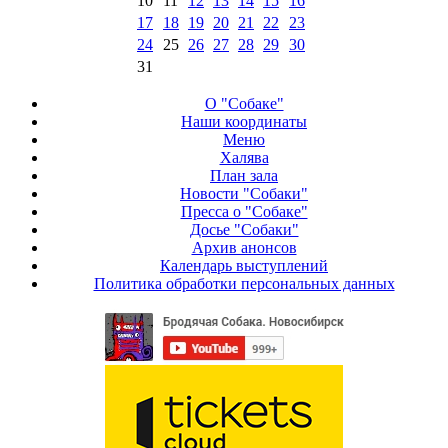
10
11
12
13
14
15
16
17
18
19
20
21
22
23
24
25
26
27
28
29
30
31
О "Собаке"
Наши координаты
Меню
Халява
План зала
Новости "Собаки"
Пресса о "Собаке"
Досье "Собаки"
Архив анонсов
Календарь выступлений
Политика обработки персональных данных