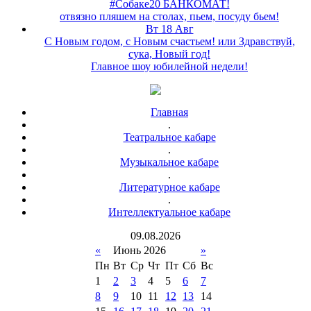
#Собаке20 БАНКОМАТ!
отвязно пляшем на столах, пьем, посуду бьем!
Вт 18 Авг
С Новым годом, с Новым счастьем! или Здравствуй,
сука, Новый год!
Главное шоу юбилейной недели!
Главная
.
Театральное кабаре
.
Музыкальное кабаре
.
Литературное кабаре
.
Интеллектуальное кабаре
09
.
08
.
2026
«
Июнь 2026
»
Пн
Вт
Ср
Чт
Пт
Сб
Вс
1
2
3
4
5
6
7
8
9
10
11
12
13
14