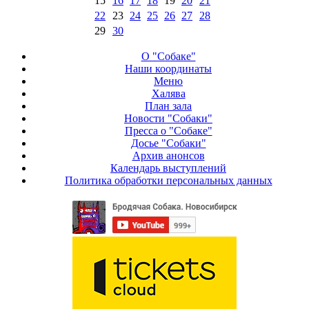
15
16
17
18
19
20
21
22
23
24
25
26
27
28
29
30
О "Собаке"
Наши координаты
Меню
Халява
План зала
Новости "Собаки"
Пресса о "Собаке"
Досье "Собаки"
Архив анонсов
Календарь выступлений
Политика обработки персональных данных