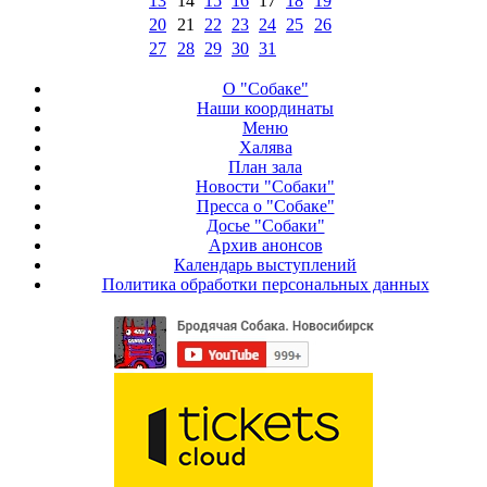
13
14
15
16
17
18
19
20
21
22
23
24
25
26
27
28
29
30
31
О "Собаке"
Наши координаты
Меню
Халява
План зала
Новости "Собаки"
Пресса о "Собаке"
Досье "Собаки"
Архив анонсов
Календарь выступлений
Политика обработки персональных данных