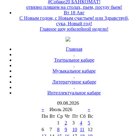
#Собаке20 БАНКОМАТ!
отвязно пляшем на столах, пьем, посуду бьем!
Вт 18 Авг
С Новым годом, с Новым счастьем! или Здравствуй,
сука, Новый год!
Главное шоу юбилейной недели!
Главная
.
Театральное кабаре
.
Музыкальное кабаре
.
Литературное кабаре
.
Интеллектуальное кабаре
09
.
08
.
2026
«
Июль 2026
»
Пн
Вт
Ср
Чт
Пт
Сб
Вс
1
2
3
4
5
6
7
8
9
10
11
12