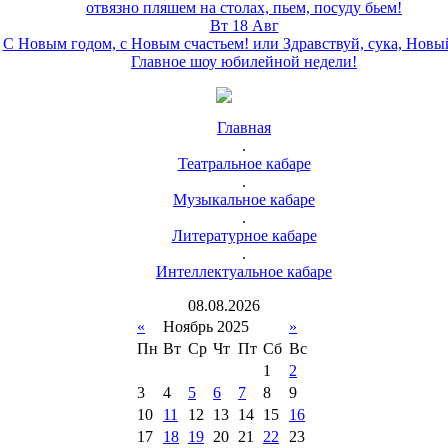
отвязно пляшем на столах, пьем, посуду бьем!
Вт 18 Авг
С Новым годом, с Новым счастьем! или Здравствуй, сука, Новы
Главное шоу юбилейной недели!
Главная
.
Театральное кабаре
.
Музыкальное кабаре
.
Литературное кабаре
.
Интеллектуальное кабаре
08
.
08
.
2026
«
Ноябрь 2025
»
Пн
Вт
Ср
Чт
Пт
Сб
Вс
1
2
3
4
5
6
7
8
9
10
11
12
13
14
15
16
17
18
19
20
21
22
23