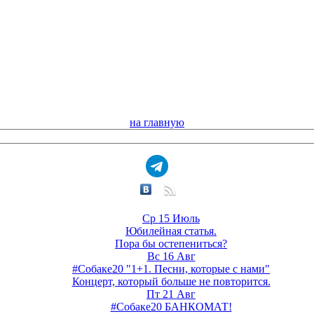
на главную
Ср 15 Июль
Юбилейная статья.
Пора бы остепениться?
Вс 16 Авг
#Собаке20 "1+1. Песни, которые с нами"
Концерт, который больше не повторится.
Пт 21 Авг
#Собаке20 БАНКОМАТ!