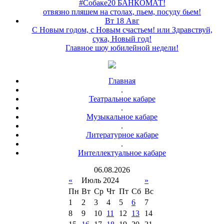
#Собаке20 БАНКОМАТ!
отвязно пляшем на столах, пьем, посуду бьем!
Вт 18 Авг
С Новым годом, с Новым счастьем! или Здравствуй,
сука, Новый год!
Главное шоу юбилейной недели!
Главная
.
Театральное кабаре
.
Музыкальное кабаре
.
Литературное кабаре
.
Интеллектуальное кабаре
06
.
08
.
2026
«
Июль 2024
»
Пн
Вт
Ср
Чт
Пт
Сб
Вс
1
2
3
4
5
6
7
8
9
10
11
12
13
14